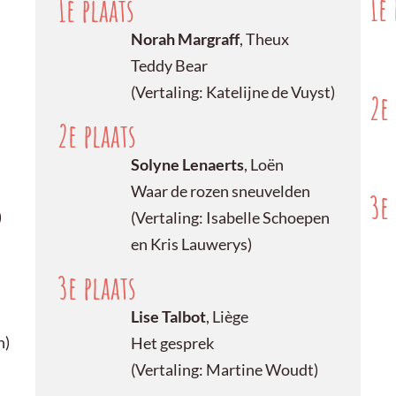
1e 
1e plaats
Norah Margraff
, Theux
Teddy Bear
(Vertaling: Katelijne de Vuyst)
2e 
2e plaats
Solyne Lenaerts
, Loën
Waar de rozen sneuvelden
3e 
)
(Vertaling: Isabelle Schoepen
en Kris Lauwerys)
3e plaats
Lise Talbot
, Liège
n)
Het gesprek
(Vertaling: Martine Woudt)