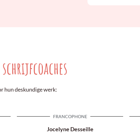
 schrijfcoaches
oor hun deskundige werk:
FRANCOPHONE
Jocelyne Desseille