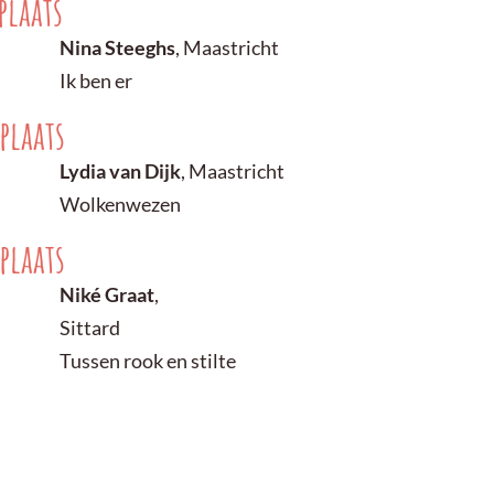
plaats
Nina Steeghs
, Maastricht
Ik ben er
plaats
Lydia van Dijk
, Maastricht
Wolkenwezen
plaats
Niké Graat
,
Sittard
Tussen rook en stilte