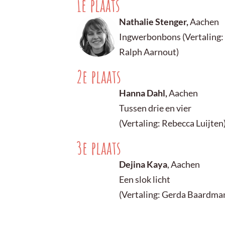
1e plaats
Nathalie Stenger,
Aachen
Ingwerbonbons (Vertaling:
Ralph Aarnout)
2e plaats
Hanna Dahl,
Aachen
Tussen drie en vier
(Vertaling: Rebecca Luijten
3e plaats
Dejina Kaya
, Aachen
Een slok licht
(Vertaling: Gerda Baardma