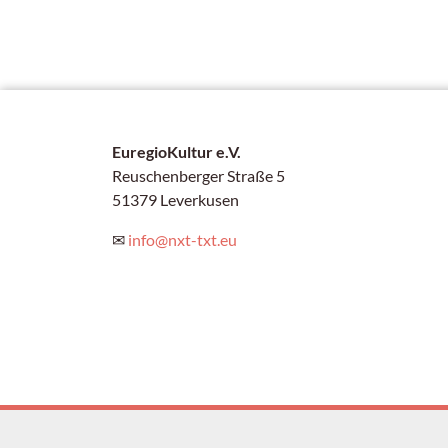
EuregioKultur e.V.
Reuschenberger Straße 5
51379 Leverkusen
✉
info@nxt-txt.eu