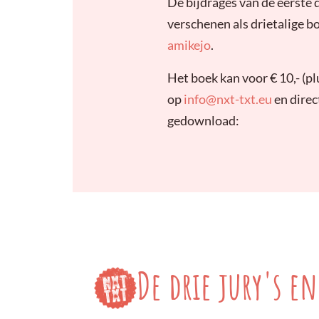
De bijdrages van de eerste d
verschenen als drietalige b
amikejo
.
Het boek kan voor € 10,- (
op
info@nxt-txt.eu
en dire
gedownload:
De drie jury's en