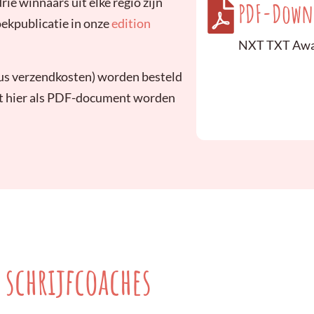
rie winnaars uit elke regio zijn
PDF-Down
oekpublicatie in onze
edition
NXT TXT Awa
plus verzendkosten) worden besteld
ct hier als PDF-document worden
 schrijfcoaches