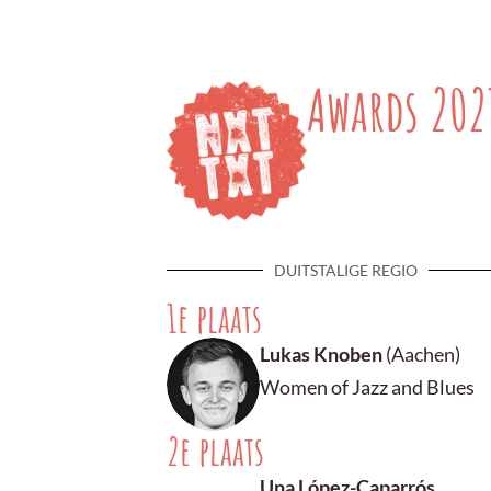
Awards 202
DUITSTALIGE REGIO
1e plaats
Lukas Knoben
(Aachen)
Women of Jazz and Blues
2e plaats
Una López-Caparrós