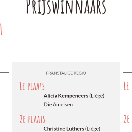
Prijswinnaars
1
FRANSTALIGE REGIO
1e 
1e plaats
Alicia Kempeneers
(Liège)
Die Ameisen
2e 
2e plaats
Christine Luthers
(Liège)